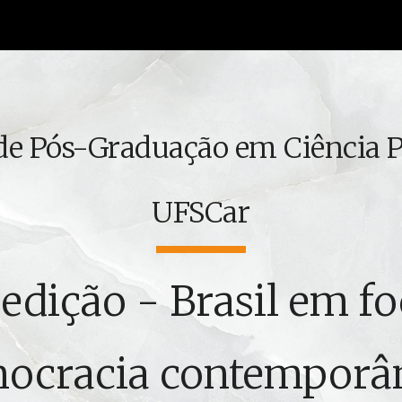
ip to main content
Skip to navigat
e Pós-Graduação em Ciência Po
UFSCar
 edição - Brasil em fo
ocracia contemporâ