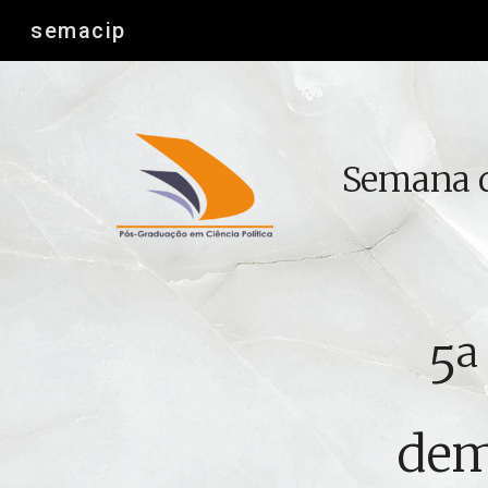
semacip
Sk
Semana d
5ª
dem