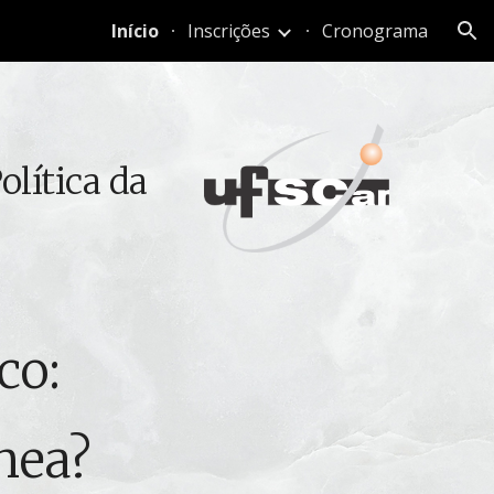
Início
Inscrições
Cronograma
ion
lítica da
co:
nea?